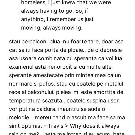
homeless, I just knew that we were
always having to go. So, if
anything, I remember us just
moving, always moving.
stau pe balcon. plua. nu foarte tare, doar asa
cat sa iti faca pofta de ploaie.. de o depresie
asa usoara combinata cu speranta ca voi lua
examenul asta nenorocit si cu multe alte
sperante amestecate prin mintea mea ca un
nor mare si pufos. stau cu coatele pe metalul
rece al balconului. pielea imi este amortita de
temperatura scazuta.. coatele suspina usor.
vor putina caldura. inauntru se aude o
melodie… mereu cand o ascult ma face sa ma
simt optimist – Travis > Why does it always
rain on me? .. asta ma intreb si eu acum. bate