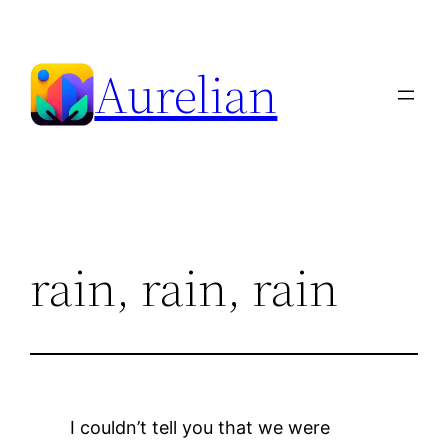
Skip
to
Aurelian
content
rain, rain, rain
I couldn’t tell you that we were