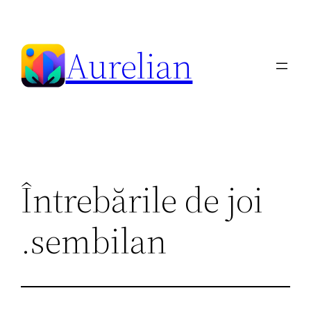
Skip
to
Aurelian
content
Întrebările de joi
.sembilan