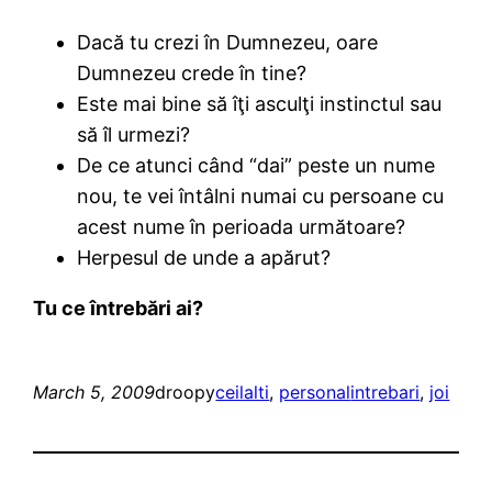
Dacă tu crezi în Dumnezeu, oare
Dumnezeu crede în tine?
Este mai bine să îţi asculţi instinctul sau
să îl urmezi?
De ce atunci când “dai” peste un nume
nou, te vei întâlni numai cu persoane cu
acest nume în perioada următoare?
Herpesul de unde a apărut?
Tu ce întrebări ai?
March 5, 2009
droopy
ceilalti
, 
personal
intrebari
, 
joi