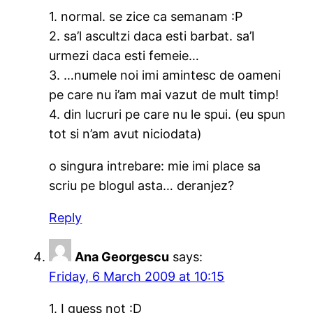
1. normal. se zice ca semanam :P
2. sa’l ascultzi daca esti barbat. sa’l
urmezi daca esti femeie…
3. …numele noi imi amintesc de oameni
pe care nu i’am mai vazut de mult timp!
4. din lucruri pe care nu le spui. (eu spun
tot si n’am avut niciodata)
o singura intrebare: mie imi place sa
scriu pe blogul asta… deranjez?
Reply
Ana Georgescu
says:
Friday, 6 March 2009 at 10:15
1. I guess not :D