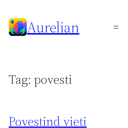
Skip
to
Aurelian
content
Tag:
povesti
Povestind vieti