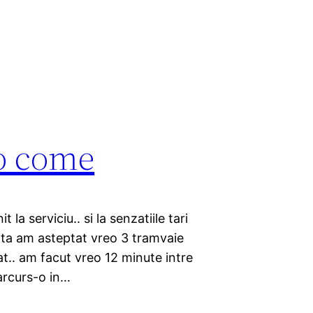
to come
la serviciu.. si la senzatiile tari
ata am asteptat vreo 3 tramvaie
at.. am facut vreo 12 minute intre
parcurs-o in…