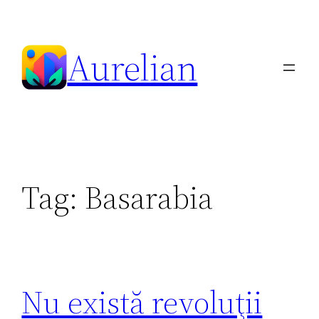
Skip
to
Aurelian
content
Tag:
Basarabia
Nu există revoluţii