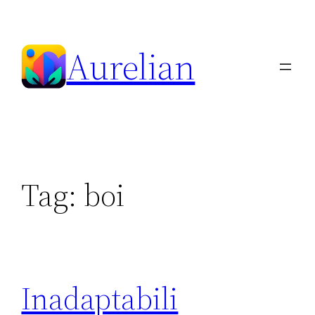
Skip
to
Aurelian
content
Tag:
boi
Inadaptabili