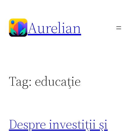
Skip
to
Aurelian
content
Tag:
educaţie
Despre investiţii şi