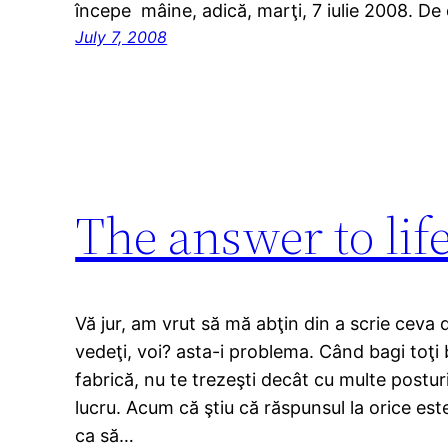
începe mâine, adică, marţi, 7 iulie 2008. D
July 7, 2008
The answer to lif
Vă jur, am vrut să mă abţin din a scrie ceva 
vedeţi, voi? asta-i problema. Când bagi toţi b
fabrică, nu te trezeşti decât cu multe posturi
lucru. Acum că ştiu că răspunsul la orice este
ca să…