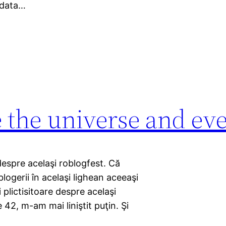
e data…
e the universe and ev
despre acelaşi roblogfest. Că
logerii în acelaşi lighean aceeaşi
 plictisitoare despre acelaşi
 42, m-am mai liniştit puţin. Şi