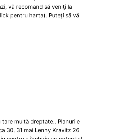
ăzi, vă recomand să veniţi la
click pentru harta). Puteţi să vă
 tare multă dreptate.. Planurile
tica 30, 31 mai Lenny Kravitz 26
biu pentru a închiria un potențial