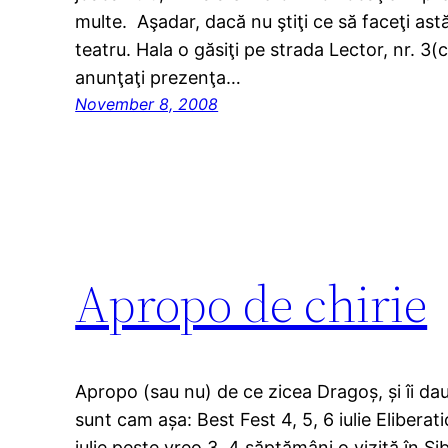
multe. Aşadar, dacă nu ştiţi ce să faceţi ast
teatru. Hala o găsiţi pe strada Lector, nr. 3(
anunţaţi prezenţa…
November 8, 2008
Apropo de chirie
Apropo (sau nu) de ce zicea Dragoș, și îi dau
sunt cam așa: Best Fest 4, 5, 6 iulie Elibera
iulie peste vreo 3, 4 săptămâni o vizită în Si