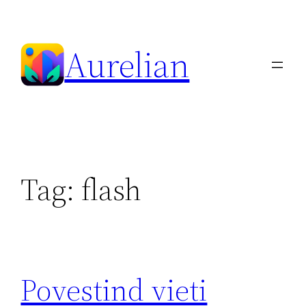
Skip
to
Aurelian
content
Tag:
flash
Povestind vieti