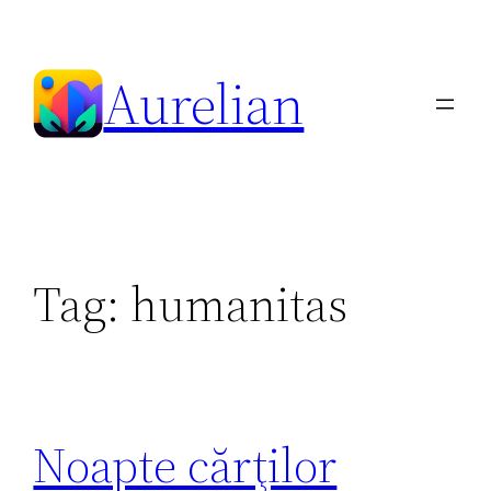
Skip
to
Aurelian
content
Tag:
humanitas
Noapte cărţilor