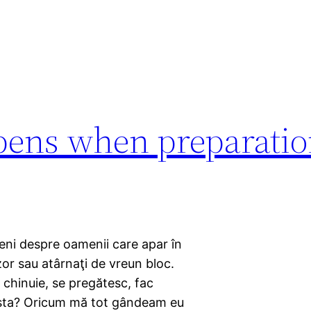
pens when preparati
teni despre oamenii care apar în
izor sau atârnaţi de vreun bloc.
 chinuie, se pregătesc, fac
asta? Oricum mă tot gândeam eu