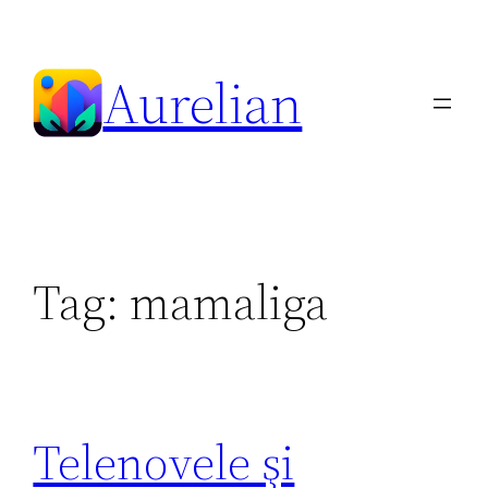
Skip
to
Aurelian
content
Tag:
mamaliga
Telenovele şi