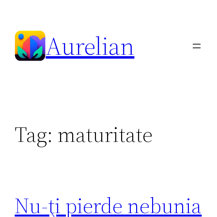
Skip
to
Aurelian
content
Tag:
maturitate
Nu-ţi pierde nebunia