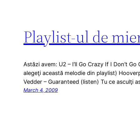
Playlist-ul de mie
Astăzi avem: U2 – I’ll Go Crazy If I Don’t Go 
alegeţi această melodie din playlist) Hoove
Vedder – Guaranteed (listen) Tu ce asculţi a
March 4, 2009