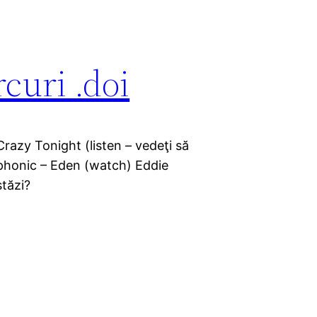
rcuri .doi
Crazy Tonight (listen – vedeţi să
rphonic – Eden (watch) Eddie
stăzi?