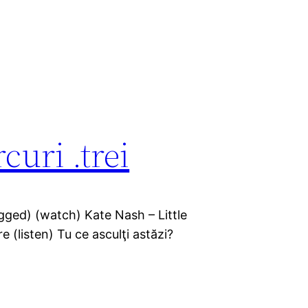
curi .trei
ugged) (watch) Kate Nash – Little
 (listen) Tu ce asculţi astăzi?