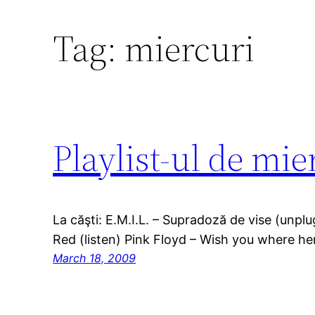
Tag:
miercuri
Playlist-ul de mier
La căşti: E.M.I.L. – Supradoză de vise (unpl
Red (listen) Pink Floyd – Wish you where here
March 18, 2009