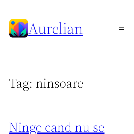
Skip
to
Aurelian
content
Tag:
ninsoare
Ninge cand nu se