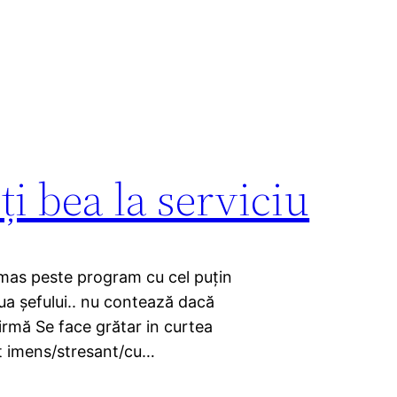
ți bea la serviciu
 rămas peste program cu cel puțin
ziua șefului.. nu contează dacă
firmă Se face grătar in curtea
ect imens/stresant/cu…