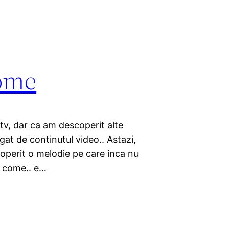
ome
tv, dar ca am descoperit alte
at de continutul video.. Astazi,
operit o melodie pe care inca nu
e come.. e…