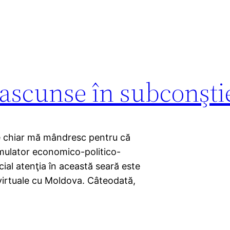
ascunse în subconşti
re chiar mă mândresc pentru că
imulator economico-politico-
ial atenţia în această seară este
 virtuale cu Moldova. Câteodată,