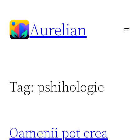
Skip
to
Aurelian
content
Tag:
pshihologie
Oamenii pot crea