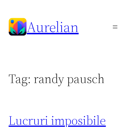
Skip
to
Aurelian
content
Tag:
randy pausch
Lucruri imposibile