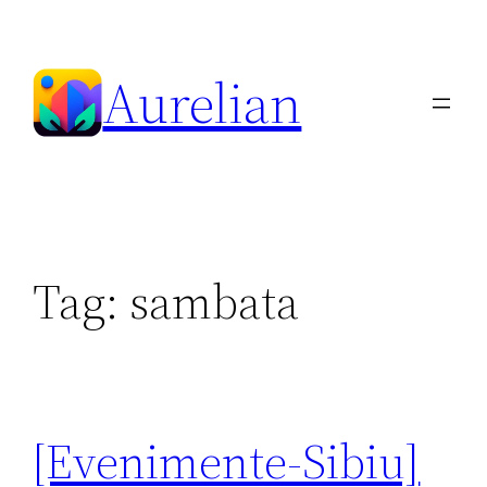
Skip
to
Aurelian
content
Tag:
sambata
[Evenimente-Sibiu]