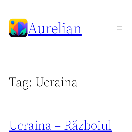
Skip
to
Aurelian
content
Tag:
Ucraina
Ucraina – Războiul