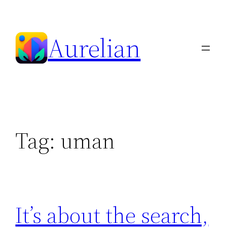
Skip
to
Aurelian
content
Tag:
uman
It’s about the search,