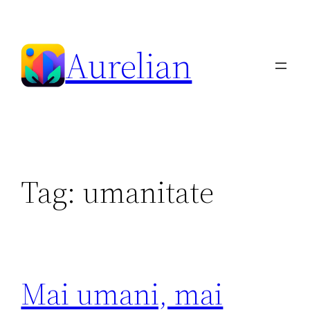
Skip
to
Aurelian
content
Tag:
umanitate
Mai umani, mai