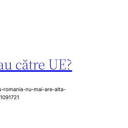
au către UE?
u-romania-nu-mai-are-alta-
11091721