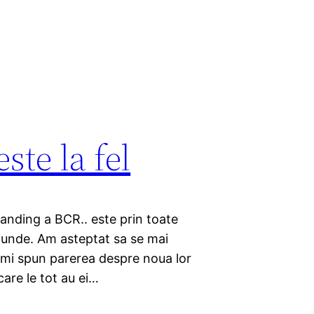
te la fel
randing a BCR.. este prin toate
 oriunde. Am asteptat sa se mai
 imi spun parerea despre noua lor
care le tot au ei…