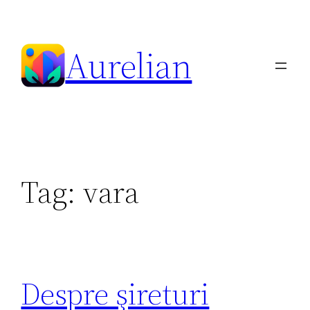
Skip
to
Aurelian
content
Tag:
vara
Despre şireturi