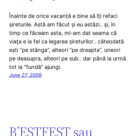
Înainte de orice vacanță e bine să îți refaci
șireturile. Astă am făcut și eu astăzi.. şi, în
timp ce făceam asta, mi-am dat seama că
viaţa e la fel ca legarea șireturilor.. câteodată
ești “pe stânga”, alteori “pe dreapta”, uneori
pe deasupra, alteori pe sub.. dar până la urmă
tot la “fundă” ajungi.
June 27, 2009
B’ESTFEST sau