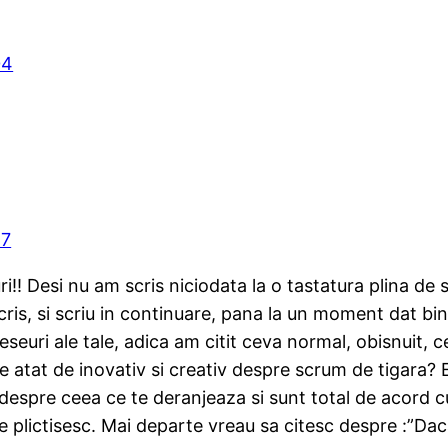
04
27
ri!! Desi nu am scris niciodata la o tastatura plina d
ris, si scriu in continuare, pana la un moment dat bine
seuri ale tale, adica am citit ceva normal, obisnuit, c
e atat de inovativ si creativ despre scrum de tigara? 
despre ceea ce te deranjeaza si sunt total de acord cu
e plictisesc. Mai departe vreau sa citesc despre :”Da