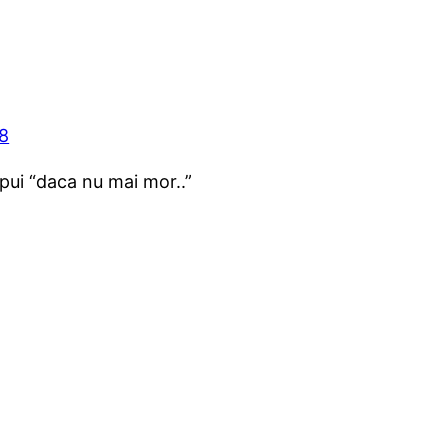
8
spui “daca nu mai mor..”