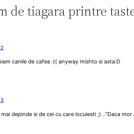
m de tiagara printre tas
52
iam canile de cafea :(( anyway mishto si asta:D
03
 mai depinde si de cei cu care locuiesti ;) ..”Daca mor