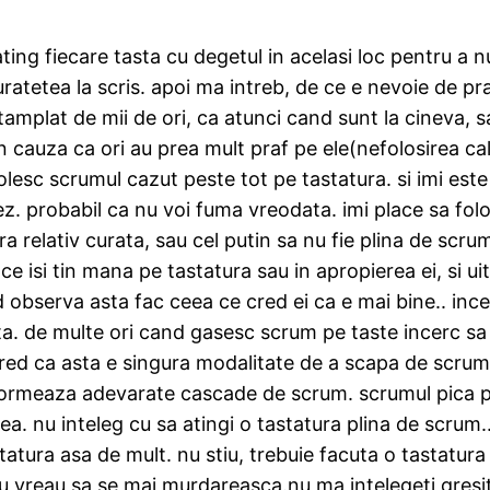
ting fiecare tasta cu degetul in acelasi loc pentru a n
atetea la scris. apoi ma intreb, de ce e nevoie de praf
tamplat de mii de ori, ca atunci cand sunt la cineva, 
in cauza ca ori au prea mult praf pe ele(nefolosirea c
olesc scrumul cazut peste tot pe tastatura. si imi est
ez. probabil ca nu voi fuma vreodata. imi place sa fol
a relativ curata, sau cel putin sa nu fie plina de scru
ce isi tin mana pe tastatura sau in apropierea ei, si u
d observa asta fac ceea ce cred ei ca e mai bine.. inc
a. de multe ori cand gasesc scrum pe taste incerc sa 
ed ca asta e singura modalitate de a scapa de scrum. 
c formeaza adevarate cascade de scrum. scrumul pica pr
. nu inteleg cu sa atingi o tastatura plina de scrum..
atura asa de mult. nu stiu, trebuie facuta o tastatura 
 nu vreau sa se mai murdareasca.nu ma intelegeti gresi