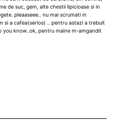
me de suc, gem, alte chestii lipicioase si in
egete. pleaaseee.. nu mai scrumati in
si a cafea(serios) .. pentru astazi a trebuit
at do you know..ok, pentru maine m-amgandit