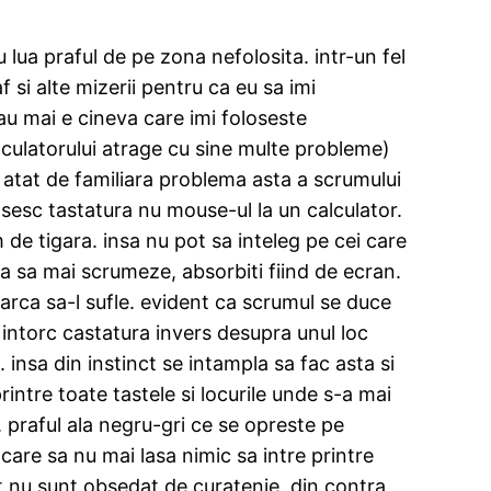
u lua praful de pe zona nefolosita. intr-un fel
 si alte mizerii pentru ca eu sa imi
sau mai e cineva care imi foloseste
alculatorului atrage cu sine multe probleme)
e atat de familiara problema asta a scrumului
osesc tastatura nu mouse-ul la un calculator.
m de tigara. insa nu pot sa inteleg pe cei care
ita sa mai scrumeze, absorbiti fiind de ecran.
earca sa-l sufle. evident ca scrumul se duce
intorc castatura invers desupra unul loc
insa din instinct se intampla sa fac asta si
intre toate tastele si locurile unde s-a mai
 praful ala negru-gri ce se opreste pe
care sa nu mai lasa nimic sa intre printre
t nu sunt obsedat de curatenie, din contra,