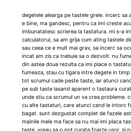
degetele alearga pe tastele grele. incerc sa a
e bine, ma gandesc, pentru ca imi creste acur
imbunatatesc scrierea la tastatura. mi s-a in
calculatorul, sa am grija cum ating tastele d
sau ceea ce e mult mai grav, sa incerc sa oc
incat am zis ca trebuie sa o dezvolt. nu fum
din astea doua rezulta ca imi place o tastatur
fumeaza, stau cu tigara intre degete in timp 
tot scrumul cade peste taste, iar atunci can
pe sub taste lasand aparent o tastaura curat
unde stiu ca scrumul un va crea probleme. cr
cu alte tastaturi, care atunci cand le intor
bagat. sunt dezgustat complet de fazele astea
mainile mele ma face sa nu mai imi placa tast
taste. vreau sa o pot curata foarte usor, si