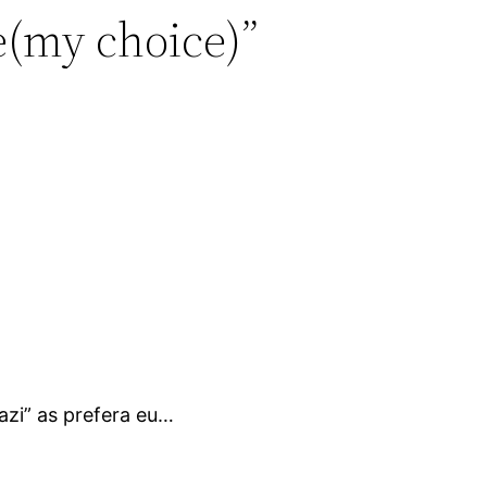
te(my choice)”
 azi” as prefera eu…