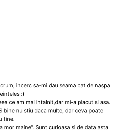
e scrum, incerc sa-mi dau seama cat de naspa
inteles :)
eea ce am mai intalnit,dar mi-a placut si asa.
Ei bine nu stiu daca multe, dar ceva poate
 tine.
ca mor maine”. Sunt curioasa si de data asta