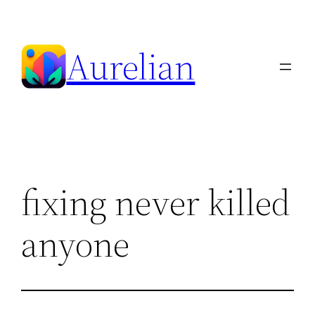
Skip
to
Aurelian
content
fixing never killed
anyone