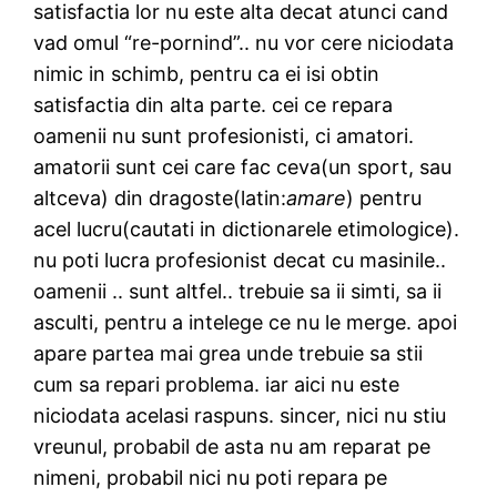
satisfactia lor nu este alta decat atunci cand
vad omul “re-pornind”.. nu vor cere niciodata
nimic in schimb, pentru ca ei isi obtin
satisfactia din alta parte. cei ce repara
oamenii nu sunt profesionisti, ci amatori.
amatorii sunt cei care fac ceva(un sport, sau
altceva) din dragoste(latin:
amare
) pentru
acel lucru(cautati in dictionarele etimologice).
nu poti lucra profesionist decat cu masinile..
oamenii .. sunt altfel.. trebuie sa ii simti, sa ii
asculti, pentru a intelege ce nu le merge. apoi
apare partea mai grea unde trebuie sa stii
cum sa repari problema. iar aici nu este
niciodata acelasi raspuns. sincer, nici nu stiu
vreunul, probabil de asta nu am reparat pe
nimeni, probabil nici nu poti repara pe