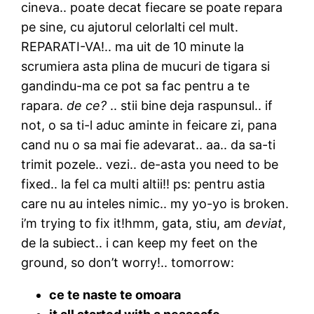
cineva.. poate decat fiecare se poate repara
pe sine, cu ajutorul celorlalti cel mult.
REPARATI-VA!.. ma uit de 10 minute la
scrumiera asta plina de mucuri de tigara si
gandindu-ma ce pot sa fac pentru a te
rapara.
de ce?
.. stii bine deja raspunsul.. if
not, o sa ti-l aduc aminte in feicare zi, pana
cand nu o sa mai fie adevarat.. aa.. da sa-ti
trimit pozele.. vezi.. de-asta you need to be
fixed.. la fel ca multi altii!! ps: pentru astia
care nu au inteles nimic.. my yo-yo is broken.
i’m trying to fix it!hmm, gata, stiu, am
deviat
,
de la subiect.. i can keep my feet on the
ground, so don’t worry!.. tomorrow:
ce te naste te omoara