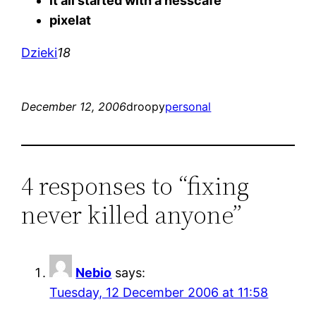
it all started with a nesscafe
pixelat
Dzieki
18
December 12, 2006
droopy
personal
4 responses to “fixing
never killed anyone”
Nebio
says:
Tuesday, 12 December 2006 at 11:58