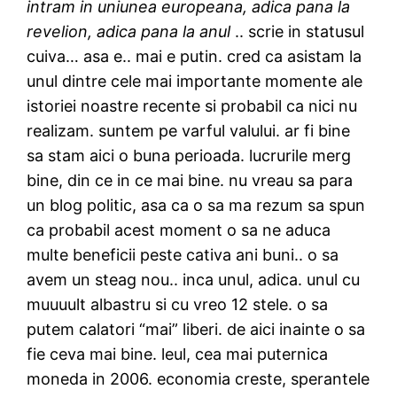
intram in uniunea europeana, adica pana la
revelion, adica pana la anul
.. scrie in statusul
cuiva… asa e.. mai e putin. cred ca asistam la
unul dintre cele mai importante momente ale
istoriei noastre recente si probabil ca nici nu
realizam. suntem pe varful valului. ar fi bine
sa stam aici o buna perioada. lucrurile merg
bine, din ce in ce mai bine. nu vreau sa para
un blog politic, asa ca o sa ma rezum sa spun
ca probabil acest moment o sa ne aduca
multe beneficii peste cativa ani buni.. o sa
avem un steag nou.. inca unul, adica. unul cu
muuuult albastru si cu vreo 12 stele. o sa
putem calatori “mai” liberi. de aici inainte o sa
fie ceva mai bine. leul, cea mai puternica
moneda in 2006. economia creste, sperantele