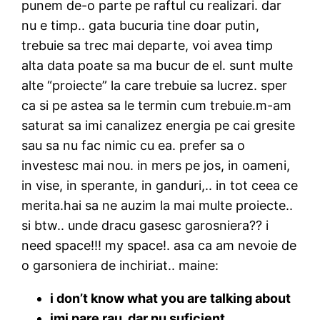
punem de-o parte pe raftul cu realizari. dar
nu e timp.. gata bucuria tine doar putin,
trebuie sa trec mai departe, voi avea timp
alta data poate sa ma bucur de el. sunt multe
alte “proiecte” la care trebuie sa lucrez. sper
ca si pe astea sa le termin cum trebuie.m-am
saturat sa imi canalizez energia pe cai gresite
sau sa nu fac nimic cu ea. prefer sa o
investesc mai nou. in mers pe jos, in oameni,
in vise, in sperante, in ganduri,.. in tot ceea ce
merita.hai sa ne auzim la mai multe proiecte..
si btw.. unde dracu gasesc garosniera?? i
need space!!! my space!. asa ca am nevoie de
o garsoniera de inchiriat.. maine:
i don’t know what you are talking about
imi pare rau, dar nu suficient