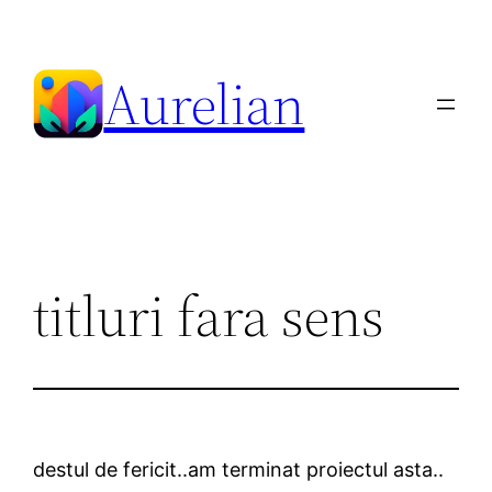
Skip
to
Aurelian
content
titluri fara sens
destul de fericit..am terminat proiectul asta..