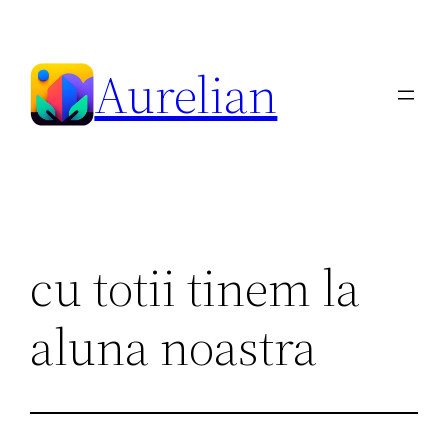
Skip
to
Aurelian
content
cu totii tinem la
aluna noastra