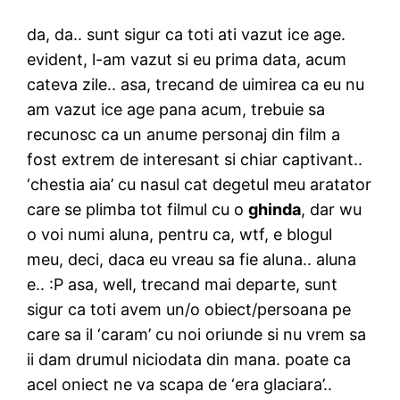
da, da.. sunt sigur ca toti ati vazut ice age.
evident, l-am vazut si eu prima data, acum
cateva zile.. asa, trecand de uimirea ca eu nu
am vazut ice age pana acum, trebuie sa
recunosc ca un anume personaj din film a
fost extrem de interesant si chiar captivant..
‘chestia aia’ cu nasul cat degetul meu aratator
care se plimba tot filmul cu o
ghinda
, dar wu
o voi numi aluna, pentru ca, wtf, e blogul
meu, deci, daca eu vreau sa fie aluna.. aluna
e.. :P asa, well, trecand mai departe, sunt
sigur ca toti avem un/o obiect/persoana pe
care sa il ‘caram’ cu noi oriunde si nu vrem sa
ii dam drumul niciodata din mana. poate ca
acel oniect ne va scapa de ‘era glaciara’..