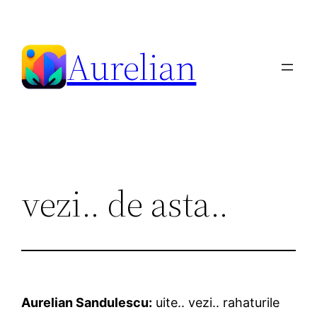
Skip
to
Aurelian
content
vezi.. de asta..
Aurelian Sandulescu:
uite.. vezi.. rahaturile