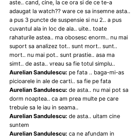
aste.. cand, cine, la ce ora si de ce te-a
adaugat la watch?? ware ce sa insemne asta..
a pus 3 puncte de suspensie si nu 2.. a pus
cuvantul ala in loc de ala.. uite.. toate
rahaturile astea.. ma obosesc enorm.. nu mai
suport sa analizez tot.. sunt mort.. sunt..
mort.. nu mai pot.. sunt prastie.. asa ma
simt.. de asta.. vreau sa fie totul simplu..
Aurelian Sandulescu:
pe fata .. baga-mi-as
picioarele in ale de carti.. sa fie pe fata
Aurelian Sandulescu:
de asta.. nu mai pot sa
dorm noaptea.. ca am prea multe pe care
trebuie sa le iau in seama..
Aurelian Sandulescu:
de asta.. uitam cine
suntem
Aurelian Sandulescu:
ca ne afundam in