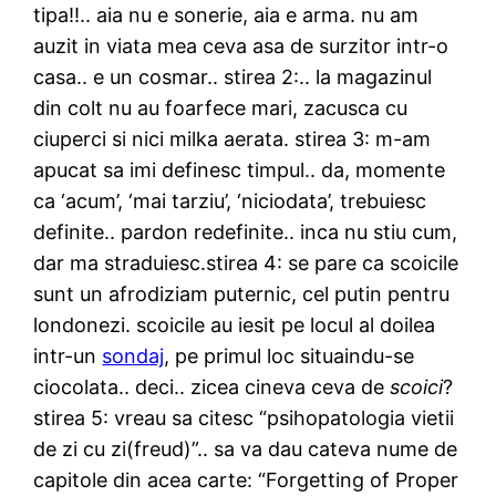
tipa!!.. aia nu e sonerie, aia e arma. nu am
auzit in viata mea ceva asa de surzitor intr-o
casa.. e un cosmar.. stirea 2:.. la magazinul
din colt nu au foarfece mari, zacusca cu
ciuperci si nici milka aerata. stirea 3: m-am
apucat sa imi definesc timpul.. da, momente
ca ‘acum’, ‘mai tarziu’, ‘niciodata’, trebuiesc
definite.. pardon redefinite.. inca nu stiu cum,
dar ma straduiesc.stirea 4: se pare ca scoicile
sunt un afrodiziam puternic, cel putin pentru
londonezi. scoicile au iesit pe locul al doilea
intr-un
sondaj
, pe primul loc situaindu-se
ciocolata.. deci.. zicea cineva ceva de
scoici
?
stirea 5: vreau sa citesc “psihopatologia vietii
de zi cu zi(freud)”.. sa va dau cateva nume de
capitole din acea carte: “Forgetting of Proper