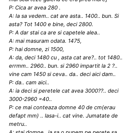
P: Cica ar avea 280 .
A: Ia sa vedem.. cat are asta.. 1400.. bun. Si
asta? Tot 1400 e bine, deci 2800.
P: A dar stai ca are si capetele alea..
A: mai masuram odata. 1475,
P: hai domne, zi 1500,
A: da, deci 1480 cu , asta cat are?.. tot 1480..
errmm.. 2960.. bun. si 2960 impartit la 2 ?..
vine cam 1450 si ceva.. da.. deci aici dam..
P: da.. cam aici..
A: ia deci si peretele cat avea 3000??.. deci
3000-2960 =40..
P: ce mai conteaza domne 40 de cm(erau
defapt mm) .. lasa-i.. cat vine. Jumatate de
metru..
A: stai domne.. ia sa o punem pe perete sa