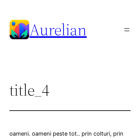
Skip
to
Aurelian
content
title_4
oameni. oameni peste tot.. prin colturi, prin