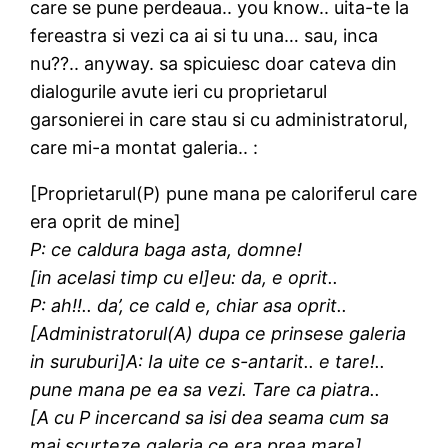
care se pune perdeaua.. you know.. uita-te la
fereastra si vezi ca ai si tu una… sau, inca
nu??.. anyway. sa spicuiesc doar cateva din
dialogurile avute ieri cu proprietarul
garsonierei in care stau si cu administratorul,
care mi-a montat galeria.. :
[Proprietarul(P) pune mana pe caloriferul care
era oprit de mine]
P: ce caldura baga asta, domne!
[in acelasi timp cu el]eu: da, e oprit..
P: ah!!.. da’, ce cald e, chiar asa oprit..
[Administratorul(A) dupa ce prinsese galeria
in suruburi]A: Ia uite ce s-antarit.. e tare!..
pune mana pe ea sa vezi. Tare ca piatra..
[A cu P incercand sa isi dea seama cum sa
mai scurteze galeria ce era prea mare]