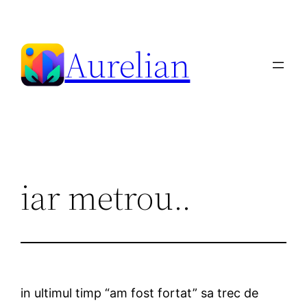
Skip
to
Aurelian
content
iar metrou..
in ultimul timp “am fost fortat” sa trec de