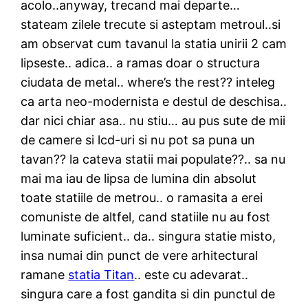
acolo..anyway, trecand mai departe…
stateam zilele trecute si asteptam metroul..si
am observat cum tavanul la statia unirii 2 cam
lipseste.. adica.. a ramas doar o structura
ciudata de metal.. where’s the rest?? inteleg
ca arta neo-modernista e destul de deschisa..
dar nici chiar asa.. nu stiu… au pus sute de mii
de camere si lcd-uri si nu pot sa puna un
tavan?? la cateva statii mai populate??.. sa nu
mai ma iau de lipsa de lumina din absolut
toate statiile de metrou.. o ramasita a erei
comuniste de altfel, cand statiile nu au fost
luminate suficient.. da.. singura statie misto,
insa numai din punct de vere arhitectural
ramane
statia Titan
.. este cu adevarat..
singura care a fost gandita si din punctul de