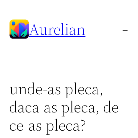
Skip
to
Aurelian
content
unde-as pleca,
daca-as pleca, de
ce-as pleca?