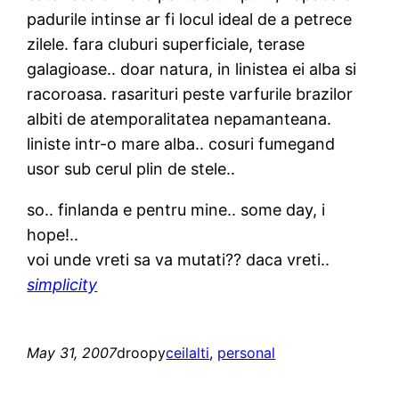
padurile intinse ar fi locul ideal de a petrece
zilele. fara cluburi superficiale, terase
galagioase.. doar natura, in linistea ei alba si
racoroasa. rasarituri peste varfurile brazilor
albiti de atemporalitatea nepamanteana.
liniste intr-o mare alba.. cosuri fumegand
usor sub cerul plin de stele..
so.. finlanda e pentru mine.. some day, i
hope!..
voi unde vreti sa va mutati?? daca vreti..
simplicity
May 31, 2007
droopy
ceilalti
, 
personal