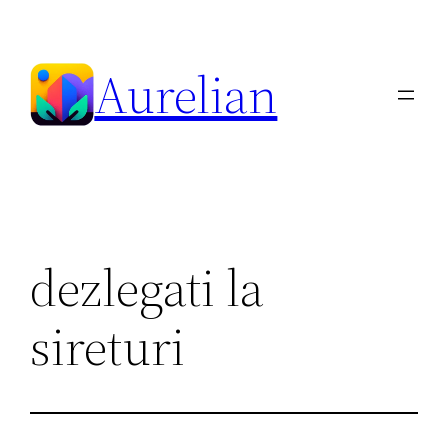
Skip
to
Aurelian
content
dezlegati la
sireturi