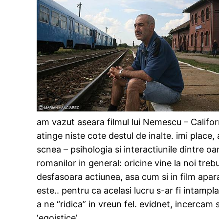
am vazut aseara filmul lui Nemescu – Californi
atinge niste cote destul de inalte. imi place
scnea – psihologia si interactiunile dintre o
romanilor in general: oricine vine la noi tr
desfasoara actiunea, asa cum si in film apa
este.. pentru ca acelasi lucru s-ar fi intam
a ne “ridica” in vreun fel. evidnet, incercam 
‘egoistice’ .