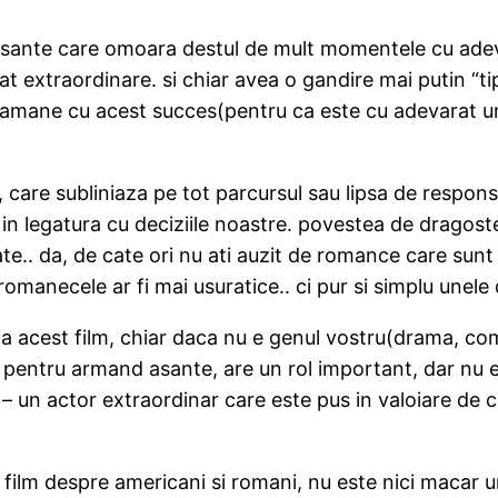
nteresante care omoara destul de mult momentele cu ad
at extraordinare. si chiar avea o gandire mai putin “tip
va ramane cu acest succes(pentru ca este cu adevarat 
, care subliniaza pe tot parcursul sau lipsa de respons
lor in legatura cu deciziile noastre. povestea de drag
te.. da, de cate ori nu ati auzit de romance care sunt 
 romanecele ar fi mai usuratice.. ci pur si simplu unel
a acest film, chiar daca nu e genul vostru(drama, com
ti pentru armand asante, are un rol important, dar nu 
) – un actor extraordinar care este pus in valoiare de 
film despre americani si romani, nu este nici macar un 