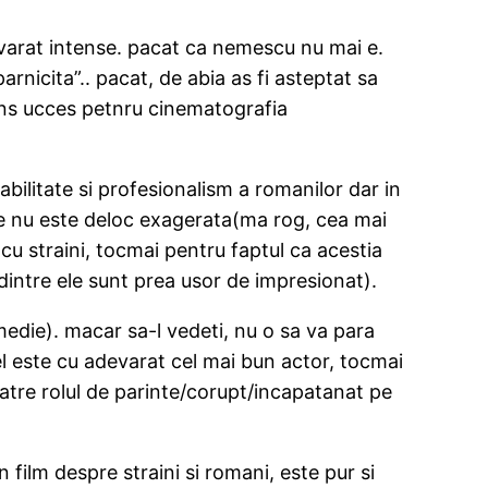
evarat intense. pacat ca nemescu nu mai e.
arnicita”.. pacat, de abia as fi asteptat sa
uns ucces petnru cinematografia
abilitate si profesionalism a romanilor dar in
oste nu este deloc exagerata(ma rog, cea mai
cu straini, tocmai pentru faptul ca acestia
e dintre ele sunt prea usor de impresionat).
edie). macar sa-l vedeti, nu o sa va para
el este cu adevarat cel mai bun actor, tocmai
catre rolul de parinte/corupt/incapatanat pe
film despre straini si romani, este pur si