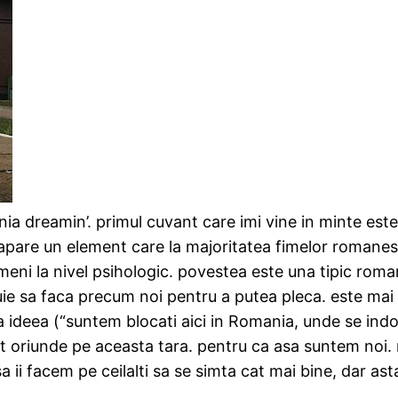
a dreamin’. primul cuvant care imi vine in minte este ‘
, apare un element care la majoritatea fimelor romanes
ameni la nivel psihologic. povestea este una tipic rom
ebuie sa faca precum noi pentru a putea pleca. este ma
ra ideea (“suntem blocati aici in Romania, unde se in
plat oriunde pe aceasta tara. pentru ca asa suntem noi
sa ii facem pe ceilalti sa se simta cat mai bine, dar ast