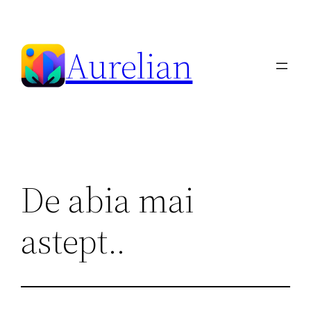
Skip
to
Aurelian
content
De abia mai
astept..