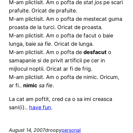
M-am plictisit. Am o pofta de
stat jos
pe scari
prafuite. Oricat de prafuite.
M-am plictisit. Am o pofta de mestecat guma
proasta de la turci. Oricat de proasta.
M-am plictisit. Am o pofta de facut o baie
lunga, baie
sa fie
. Oricat de lunga.
M-am plictisit. Am o pofta de
desfacut
o
samapanie si de privit artificii pe cer in
mijlocul noptii. Oricat ar fi de frig.
M-am plictisit. Am o pofta de nimic. Oricum,
ar fi..
nimic
sa fie
.
La cat am poftit, cred ca o sa imi creasca
sani(i)..
have fun
.
August 14, 2007
droopy
personal