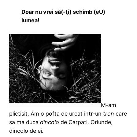
Doar nu vrei să(-ţi) schimb (eU)
lumea!
M-am
plictisit. Am o pofta de urcat intr-un
tren
care
sa ma duca
dincolo
de Carpati. Oriunde,
dincolo de ei.