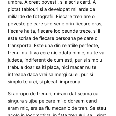
umbra. A creat povesti, si a scris carti. A
pictat tablouri si a developat miliarde de
miliarde de fotografii. Fiecare tren are o
poveste pe care si-o scrie prin fiecare oras,
fiecare halta, fiecare loc peunde trece, si ii
este scrisa de fiecare persoana pe care o
transporta. Este una din relatiile perfecte,
trenul nu iti va cere niciodata nimic, nu te va
judeca, indiferent de cum esti, pur si simplu
trebuie doar sa iti placa, nici macar nu te
intreaba daca vrei sa mergi cu el, pur si
simplu te urci, si plecati impreuna.
Si apropo de trenuri, mi-am dat seama ca
singura slujba pe care mi-o doream cand
eram mic, era sa fiu mecanic de tren. Sa stau
acolo in locomotiva, in fata trenului, sa ii simt