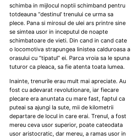
schimba in mijlocul noptii schimband pentru
totdeauna “destinul’ trenului ce urma sa
plece. Pana si mirosul de ulei ars printre sine
se simtea usor in inceputul de noapte
schimbatoare de vieti. Din cand in cand cate
o locomotiva strapungea linistea calduroasa a
orasului cu “tipatul” ei. Parca vroia sa le spuna
tuturor ca pleaca, sa fie atenta toata lumea.
Inainte, trenurile erau mult mai apreciate. Au
fost cu adevarat revolutionare, iar fiecare
plecare era anuntata cu mare fast, faptul ca
puteai sa ajungi la sute, mii de kilometrii
departare de locul in care erai. Trenul, a fost
mereu ceva usor superior, poate cateodata
usor aristocratic, dar mereu, a ramas usor in