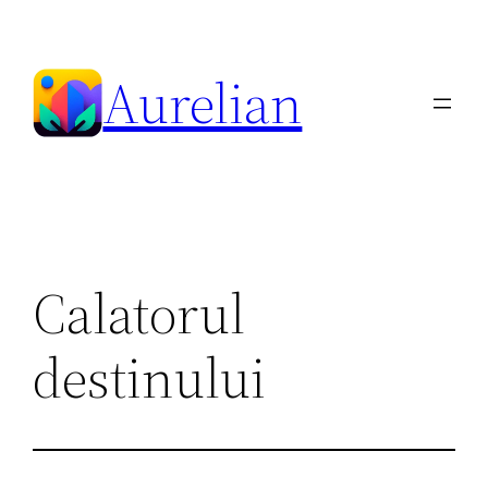
Skip
to
Aurelian
content
Calatorul
destinului