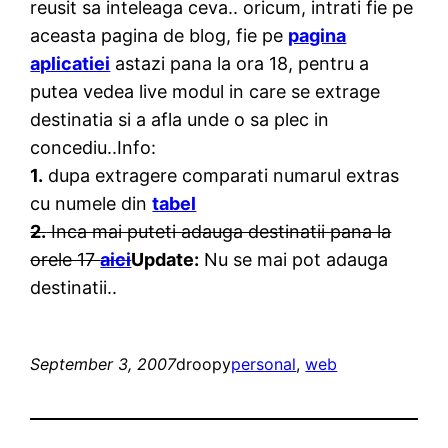
reusit sa inteleaga ceva.. oricum, intrati fie pe
aceasta pagina de blog, fie pe
pagina
aplicatiei
astazi pana la ora 18, pentru a
putea vedea live modul in care se extrage
destinatia si a afla unde o sa plec in
concediu..Info:
1.
dupa extragere comparati numarul extras
cu numele din
tabel
2.
Inca mai puteti adauga destinatii pana la
orele 17
aici
Update:
Nu se mai pot adauga
destinatii..
September 3, 2007
droopy
personal
, 
web