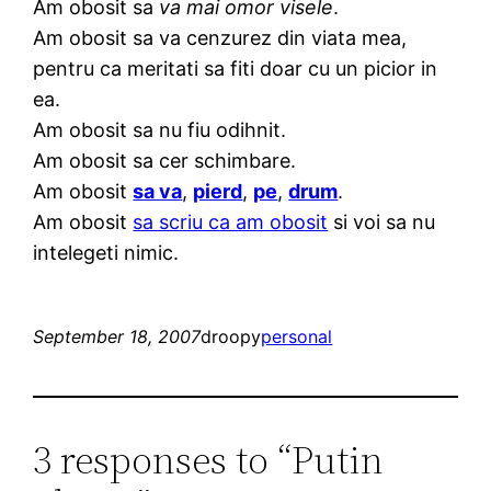
Am obosit sa
va mai omor visele
.
Am obosit sa va cenzurez din viata mea,
pentru ca meritati sa fiti doar cu un picior in
ea.
Am obosit sa nu fiu odihnit.
Am obosit sa cer schimbare.
Am obosit
sa va
,
pierd
,
pe
,
drum
.
Am obosit
sa scriu ca am obosit
si voi sa nu
intelegeti nimic.
September 18, 2007
droopy
personal
3 responses to “Putin