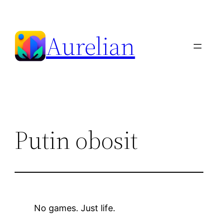
Skip
to
Aurelian
content
Putin obosit
No games. Just life.