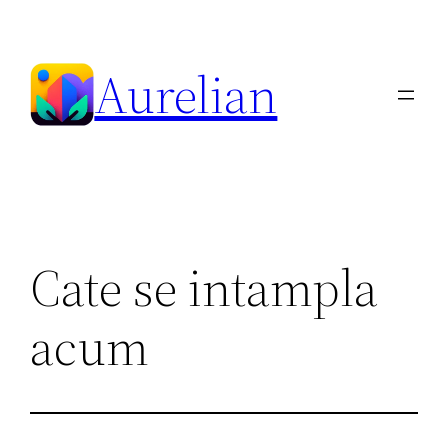
Skip
to
Aurelian
content
Cate se intampla
acum