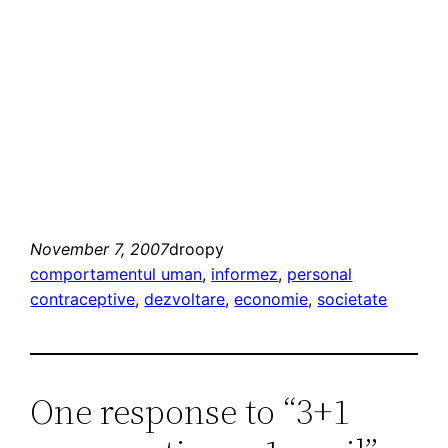
November 7, 2007
droopy
comportamentul uman
, 
informez
, 
personal
contraceptive
, 
dezvoltare
, 
economie
, 
societate
One response to “3+1