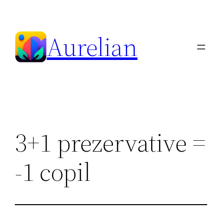
Skip
to
Aurelian
content
3+1 prezervative =
-1 copil