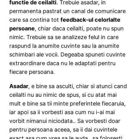
functie de ceilalti
. Trebuie asadar, in
permanenta pastrat un canal de comunicare
care sa contina tot
feedback-ul celorlalte
persoane
, chiar daca ceilalti, poate nu spun
nimic. Trebuie sa se analizeze felul in care
raspund la anumite cuvinte sau la anumite
schimbari ale vocii. Degeaba spuneti cuvinte
extraordinare daca nu le adaptati pentru
fiecare persoana.
Asadar
, e bine sa asculti, chiar si atunci cand
ceilalti nu au nimic de spus, si cu atat mai
mult e bine sa tii minte preferintele fiecaruia,
iar apoi sa ii vorbesti asa cum nu i-ai mai
vorbit nimanui niciodata.. Sa vorbesti doar
pentru persoana aceea, sa ii dai cuvintele
exact asa cum vrea sa le auda.. sa folosesti