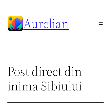
Skip
to
Aurelian
content
Post direct din
inima Sibiului