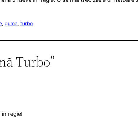
e
, 
guma
, 
turbo
umă Turbo”
in regie!