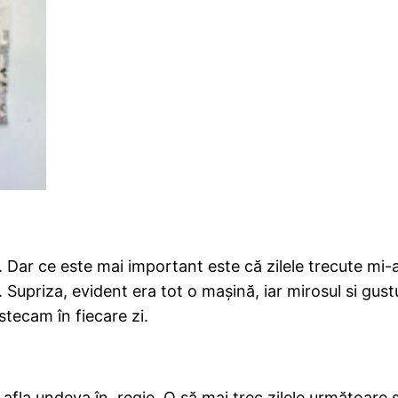
. Dar ce este mai important este că zilele trecute mi-
. Supriza, evident era tot o mașină, iar mirosul si gust
tecam în fiecare zi.
fla undeva în regie. O să mai trec zilele următoare s