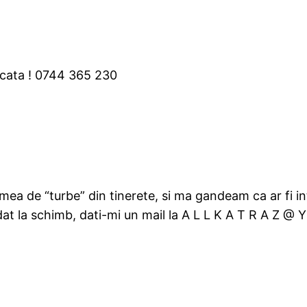
cata ! 0744 365 230
mea de “turbe” din tinerete, si ma gandeam ca ar fi in
at la schimb, dati-mi un mail la A L L K A T R A Z @ 