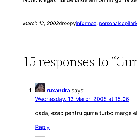
March 12, 2008
droopy
informez
, 
personal
copilari
15 responses to “G
ruxandra
says:
Wednesday, 12 March 2008 at 15:06
dada, ezac pentru guma turbo merge el 
Reply