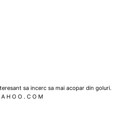
teresant sa incerc sa mai acopar din goluri.
Y A H O O . C O M