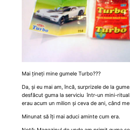
Mai țineți mine gumele Turbo???
Da, și eu mai am, încă, surprizele de la gume
desfăcut guma la serviciu într-un mini-ritual
erau acum un milion și ceva de ani, când mes
Minunat să îți mai aduci aminte cum era.
Notă: Magazinul de unde am primit guma se a