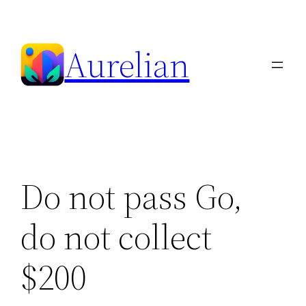
Skip
to
Aurelian
content
Do not pass Go,
do not collect
$200