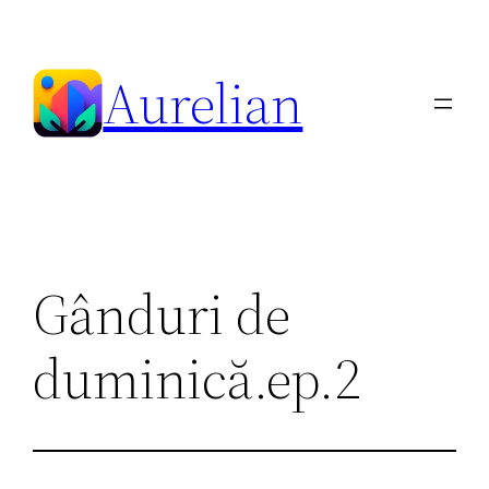
Skip
to
Aurelian
content
Gânduri de
duminică.ep.2