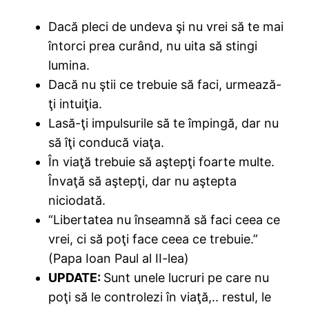
Dacă pleci de undeva şi nu vrei să te mai
întorci prea curând, nu uita să stingi
lumina.
Dacă nu ştii ce trebuie să faci, urmează-
ţi intuiţia.
Lasă-ţi impulsurile să te împingă, dar nu
să îţi conducă viaţa.
În viaţă trebuie să aştepţi foarte multe.
Învaţă să aştepţi, dar nu aştepta
niciodată.
“Libertatea nu înseamnă să faci ceea ce
vrei, ci să poţi face ceea ce trebuie.”
(Papa Ioan Paul al II-lea)
UPDATE:
Sunt unele lucruri pe care nu
poţi să le controlezi în viaţă,.. restul, le